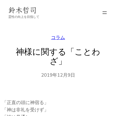
内
容
霊性の向上を目指して
を
ス
キ
コラム
ッ
プ
神様に関する「ことわ
ざ」
2019年12月9日
「正直の頭に神宿る」
「神は非礼を受けず」