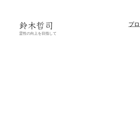
内
容
を
プロ
ス
霊性の向上を目指して
キ
ッ
プ