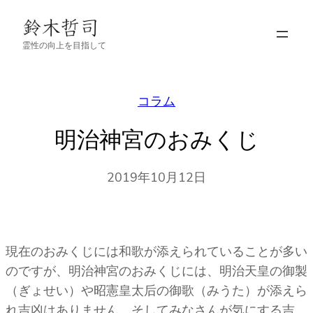
内
容
霊性の向上を目指して
を
ス
キ
コラム
ッ
プ
明治神宮のおみくじ
2019年10月12日
現在のおみくじには和歌が添えられていることが多い
のですが、明治神宮のおみくじには、明治天皇の御製
（ぎょせい）や昭憲皇太后の御歌（みうた）が添えら
れ吉凶はありません。そしてみなさんが気にする吉、